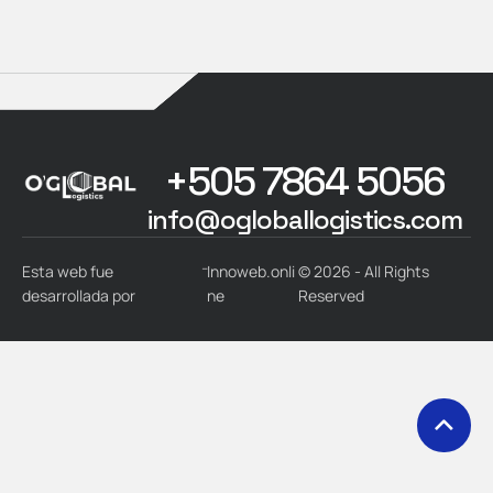
+505 7864 5056
info@ogloballogistics.com
-
Esta web fue
Innoweb.onli
© 2026 - All Rights
desarrollada por
ne
Reserved